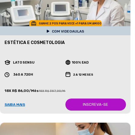
GANHE 2 POS PARA VOCE +1 PARA UM AMIGO
COM VIDEOAULAS
ESTÉTICA E COSMETOLOGIA
LATO SENSU
100% EAD
360 A 720H
2 A 12 MESES
18X R$ 86,00/Mês
18X R$ 387,00/Mês
INSCREVA-SE
SAIBA MAIS