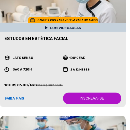
GANHE 2 POS PARA VOCE +1 PARA UM AMIGO
COM VIDEOAULAS
ESTUDOS EM ESTÉTICA FACIAL
LATO SENSU
100% EAD
360 A 720H
2 A 12 MESES
18X R$ 86,00/Mês
18X R$ 387,00/Mês
INSCREVA-SE
SAIBA MAIS