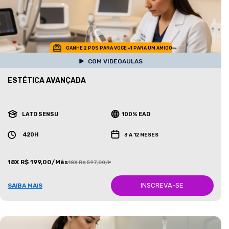
GANHE 2 POS PARA VOCE +1 PARA UM AMIGO
COM VIDEOAULAS
ESTÉTICA AVANÇADA
LATO SENSU
100% EAD
420H
3 A 12 MESES
18X R$ 199,00/Mês
18X R$ 597,00/Mês
INSCREVA-SE
SAIBA MAIS