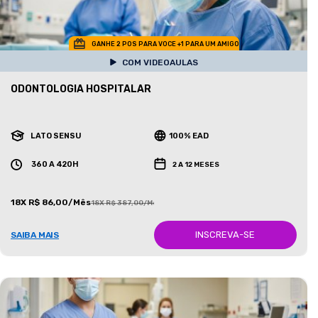
GANHE 2 POS PARA VOCE +1 PARA UM AMIGO
COM VIDEOAULAS
ODONTOLOGIA HOSPITALAR
LATO SENSU
100% EAD
360 A 420H
2 A 12 MESES
18X R$ 86,00/Mês
18X R$ 387,00/Mês
INSCREVA-SE
SAIBA MAIS