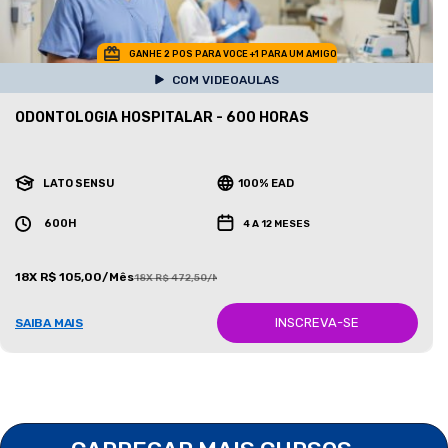
GANHE 2 POS PARA VOCE +1 PARA UM AMIGO
COM VIDEOAULAS
ODONTOLOGIA HOSPITALAR - 600 HORAS
LATO SENSU
100% EAD
600H
4 A 12 MESES
18X R$ 105,00/Mês
18X R$ 472,50/Mês
INSCREVA-SE
SAIBA MAIS