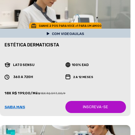
GANHE 2 POS PARA VOCE +1 PARA UM AMIGO
COM VIDEOAULAS
ESTÉTICA DERMATICISTA
LATO SENSU
100% EAD
360 A 720H
2 A 12 MESES
18X R$ 199,00/Mês
18X R$ 597,00/Mês
INSCREVA-SE
SAIBA MAIS