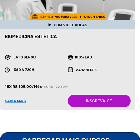
GANHE 2 POS PARA VOCE +1 PARA UM AMIGO
COM VIDEOAULAS
BIOMEDICINA ESTÉTICA
LATO SENSU
100% EAD
360 A 720H
2 A 12 MESES
18X R$ 105,00/Mês
18X R$ 472,50/Mês
INSCREVA-SE
SAIBA MAIS