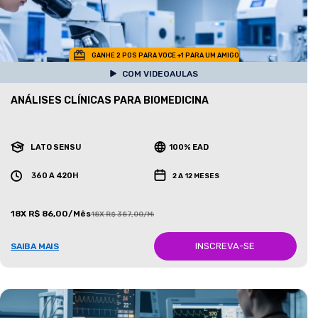
GANHE 2 POS PARA VOCE +1 PARA UM AMIGO
COM VIDEOAULAS
ANÁLISES CLÍNICAS PARA BIOMEDICINA
LATO SENSU
100% EAD
360 A 420H
2 A 12 MESES
18X R$ 86,00/Mês
18X R$ 387,00/Mês
INSCREVA-SE
SAIBA MAIS