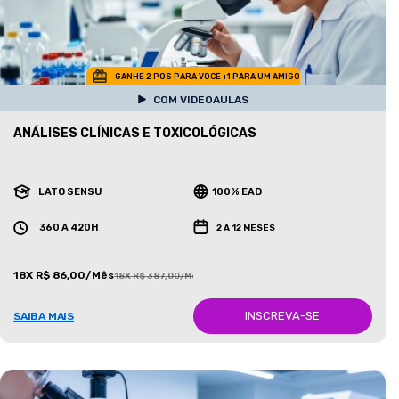
GANHE 2 POS PARA VOCE +1 PARA UM AMIGO
COM VIDEOAULAS
ANÁLISES CLÍNICAS E TOXICOLÓGICAS
LATO SENSU
100% EAD
360 A 420H
2 A 12 MESES
18X R$ 86,00/Mês
18X R$ 387,00/Mês
INSCREVA-SE
SAIBA MAIS