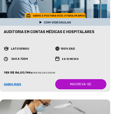
GANHE 2 POS PARA VOCE +1 PARA UM AMIGO
COM VIDEOAULAS
AUDITORIA EM CONTAS MÉDICAS E HOSPITALARES
LATO SENSU
100% EAD
360 A 720H
2 A 12 MESES
18X R$ 86,00/Mês
18X R$ 387,00/Mês
INSCREVA-SE
SAIBA MAIS