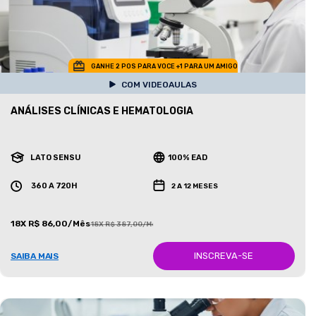
GANHE 2 POS PARA VOCE +1 PARA UM AMIGO
COM VIDEOAULAS
ANÁLISES CLÍNICAS E HEMATOLOGIA
LATO SENSU
100% EAD
360 A 720H
2 A 12 MESES
18X R$ 86,00/Mês
18X R$ 387,00/Mês
INSCREVA-SE
SAIBA MAIS