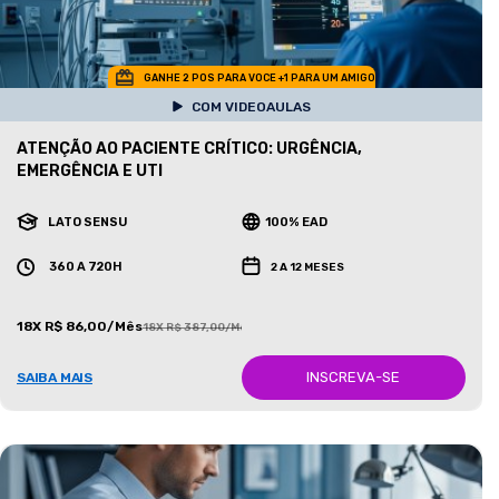
GANHE 2 POS PARA VOCE +1 PARA UM AMIGO
COM VIDEOAULAS
ATENÇÃO AO PACIENTE CRÍTICO: URGÊNCIA,
EMERGÊNCIA E UTI
LATO SENSU
100% EAD
360 A 720H
2 A 12 MESES
18X R$ 86,00/Mês
18X R$ 387,00/Mês
INSCREVA-SE
SAIBA MAIS