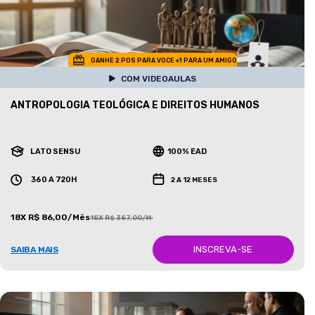
GANHE 2 POS PARA VOCE +1 PARA UM AMIGO
COM VIDEOAULAS
ANTROPOLOGIA TEOLÓGICA E DIREITOS HUMANOS
LATO SENSU
100% EAD
360 A 720H
2 A 12 MESES
18X R$ 86,00/Mês
18X R$ 387,00/Mês
INSCREVA-SE
SAIBA MAIS