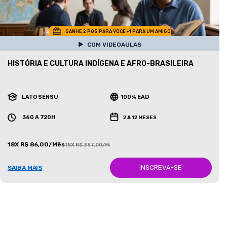
GANHE 2 POS PARA VOCE +1 PARA UM AMIGO
COM VIDEOAULAS
HISTÓRIA E CULTURA INDÍGENA E AFRO-BRASILEIRA
LATO SENSU
100% EAD
360 A 720H
2 A 12 MESES
18X R$ 86,00/Mês
18X R$ 387,00/Mês
INSCREVA-SE
SAIBA MAIS