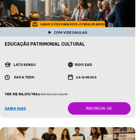
GANHE 2 POS PARA VOCE +1 PARA UM AMIGO
COM VIDEOAULAS
EDUCAÇÃO PATRIMONIAL CULTURAL
LATO SENSU
100% EAD
360 A 720H
2 A 12 MESES
18X R$ 86,00/Mês
18X R$ 387,00/Mês
INSCREVA-SE
SAIBA MAIS