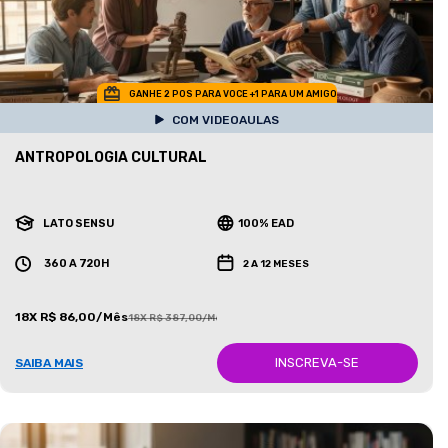
GANHE 2 POS PARA VOCE +1 PARA UM AMIGO
COM VIDEOAULAS
ANTROPOLOGIA CULTURAL
LATO SENSU
100% EAD
360 A 720H
2 A 12 MESES
18X R$ 86,00/Mês
18X R$ 387,00/Mês
INSCREVA-SE
SAIBA MAIS