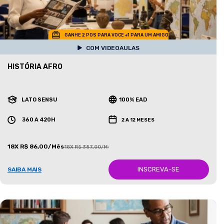
GANHE 2 POS PARA VOCE +1 PARA UM AMIGO
COM VIDEOAULAS
HISTÓRIA AFRO
LATO SENSU
100% EAD
360 A 420H
2 A 12 MESES
18X R$ 86,00/Mês
18X R$ 387,00/Mês
INSCREVA-SE
SAIBA MAIS