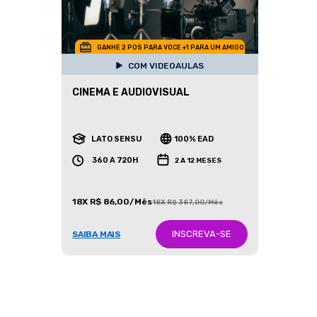
GANHE 2 POS PARA VOCE +1 PARA UM AMIGO
COM VIDEOAULAS
CINEMA E AUDIOVISUAL
LATO SENSU
100% EAD
360 A 720H
2 A 12 MESES
18X R$ 86,00/Mês
18X R$ 387,00/Mês
INSCREVA-SE
SAIBA MAIS