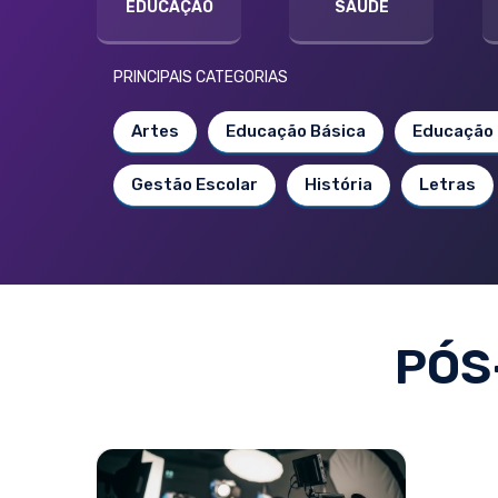
EDUCAÇÃO
SAÚDE
PRINCIPAIS CATEGORIAS
Artes
Educação Básica
Educação 
Gestão Escolar
História
Letras
PÓS