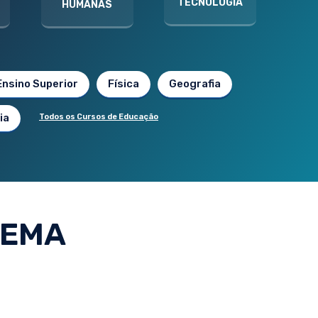
TECNOLOGIA
HUMANAS
Ensino Superior
Física
Geografia
ia
Todos os Cursos de Educação
NEMA