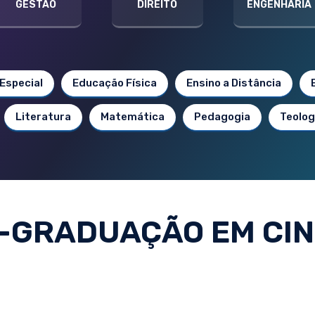
GESTÃO
DIREITO
ENGENHARIA
Especial
Educação Física
Ensino a Distância
Literatura
Matemática
Pedagogia
Teolog
-GRADUAÇÃO EM CI