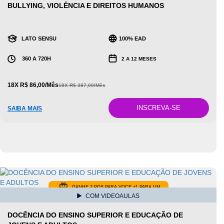
BULLYING, VIOLÊNCIA E DIREITOS HUMANOS
LATO SENSU
100% EAD
360 A 720H
2 A 12 MESES
18X R$ 86,00/Mês
18X R$ 387,00/Mês
INSCREVA-SE
SAIBA MAIS
GANHE 2 POS PARA VOCE +1 PARA UM
COM VIDEOAULAS
AMIGO
DOCÊNCIA DO ENSINO SUPERIOR E EDUCAÇÃO DE