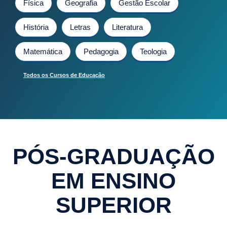
Física
Geografia
Gestão Escolar
História
Letras
Literatura
Matemática
Pedagogia
Teologia
Todos os Cursos de Educação
PÓS-GRADUAÇÃO
EM ENSINO
SUPERIOR