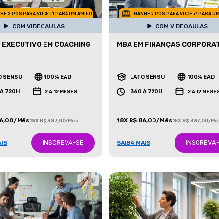
HE 2 POS PARA VOCE +1 PARA UM AMIGO
GANHE 2 POS PARA VOCE +1 PARA U
COM VIDEOAULAS
COM VIDEOAULAS
 EXECUTIVO EM COACHING
MBA EM FINANÇAS CORPORA
O SENSU
100% EAD
LATO SENSU
100% EAD
 A 720H
360 A 720H
2 A 12 MESES
2 A 12 MESE
86,00/Mês
18X R$ 86,00/Mês
18X R$ 387,00/Mês
18X R$ 387,00/Mê
INSCREVA-SE
INSCREVA
AIS
SAIBA MAIS