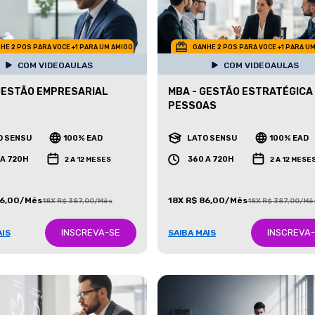
HE 2 POS PARA VOCE +1 PARA UM AMIGO
GANHE 2 POS PARA VOCE +1 PARA U
COM VIDEOAULAS
COM VIDEOAULAS
GESTÃO EMPRESARIAL
MBA - GESTÃO ESTRATÉGICA
PESSOAS
O SENSU
100% EAD
LATO SENSU
100% EAD
 A 720H
360 A 720H
2 A 12 MESES
2 A 12 MESE
86,00/Mês
18X R$ 86,00/Mês
18X R$ 387,00/Mês
18X R$ 387,00/Mê
INSCREVA-SE
INSCREVA
AIS
SAIBA MAIS