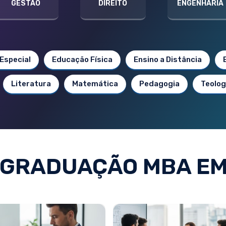
GESTÃO
DIREITO
ENGENHARIA
Especial
Educação Física
Ensino a Distância
Literatura
Matemática
Pedagogia
Teolog
-GRADUAÇÃO MBA EM