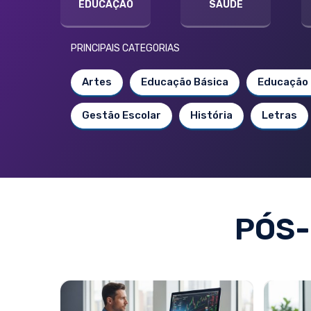
EDUCAÇÃO
SAÚDE
PRINCIPAIS CATEGORIAS
Artes
Educação Básica
Educação 
Gestão Escolar
História
Letras
PÓS