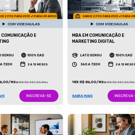
HE 2 POS PARA VOCE +1 PARA UM AMIGO
GANHE 2 POS PARA VOCE +1 PARA U
COM VIDEOAULAS
COM VIDEOAULAS
 COMUNICAÇÃO E
MBA EM COMUNICAÇÃO E
TING
MARKETING DIGITAL
O SENSU
100% EAD
LATO SENSU
100% EAD
 A 720H
360 A 720H
2 A 12 MESES
2 A 12 MESE
86,00/Mês
18X R$ 86,00/Mês
18X R$ 387,00/Mês
18X R$ 387,00/Mê
INSCREVA-SE
INSCREVA
AIS
SAIBA MAIS