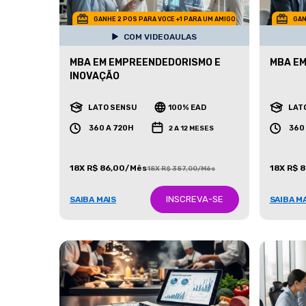
GANHE 2 POS PARA VOCE +1 PARA UM AMIGO
GAN
COM VIDEOAULAS
MBA EM EMPREENDEDORISMO E
MBA EM
INOVAÇÃO
LATO SENSU
100% EAD
LAT
360 A 720H
360
2 A 12 MESES
18X R$ 86,00/Mês
18X R$ 
18X R$ 387,00/Mês
INSCREVA-SE
SAIBA MAIS
SAIBA M