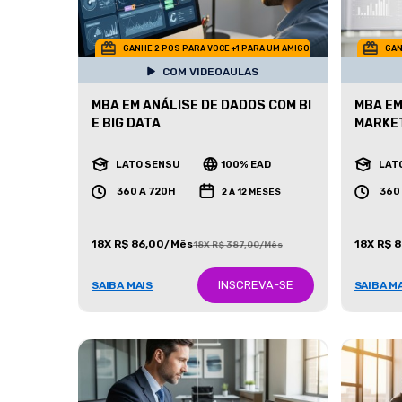
GANHE 2 POS PARA VOCE +1 PARA UM AMIGO
GAN
COM VIDEOAULAS
MBA EM ANÁLISE DE DADOS COM BI
MBA EM
E BIG DATA
MARKE
LATO SENSU
100% EAD
LAT
360 A 720H
360
2 A 12 MESES
18X R$ 86,00/Mês
18X R$ 
18X R$ 387,00/Mês
INSCREVA-SE
SAIBA MAIS
SAIBA M