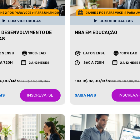
HE 2 POS PARA VOCE +1 PARA UM AMIGO
GANHE 2 POS PARA VOCE +1 PARA U
COM VIDEOAULAS
COM VIDEOAULAS
 DESENVOLVIMENTO DE
MBA EM EDUCAÇÃO
AS
O SENSU
100% EAD
LATO SENSU
100% EAD
 A 720H
360 A 720H
2 A 12 MESES
2 A 12 MESE
86,00/Mês
18X R$ 86,00/Mês
18X R$ 387,00/Mês
18X R$ 387,00/Mê
INSCREVA-SE
INSCREVA
AIS
SAIBA MAIS