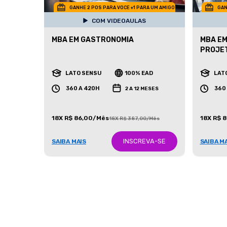
GANHE 2 POS PARA VOCE +1 PARA UM AMIGO
GAN
COM VIDEOAULAS
MBA EM GASTRONOMIA
MBA EM
PROJE
LATO SENSU
100% EAD
LAT
360 A 420H
360
2 A 12 MESES
18X R$ 86,00/Mês
18X R$ 
18X R$ 387,00/Mês
INSCREVA-SE
SAIBA MAIS
SAIBA M