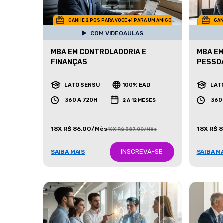
GANHE 2 POS PARA VOCE +1 PARA UM AMIGO
GAN
COM VIDEOAULAS
MBA EM CONTROLADORIA E
MBA EM
FINANÇAS
PESSO
LATO SENSU
100% EAD
LAT
360 A 720H
360
2 A 12 MESES
18X R$ 86,00/Mês
18X R$ 
18X R$ 387,00/Mês
INSCREVA-SE
SAIBA MAIS
SAIBA M