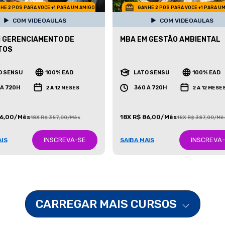
HE 2 POS PARA VOCE +1 PARA UM AMIGO
GANHE 2 POS PARA VOCE +1 PARA U
COM VIDEOAULAS
COM VIDEOAULAS
 GERENCIAMENTO DE
MBA EM GESTÃO AMBIENTAL
TOS
O SENSU
100% EAD
LATO SENSU
100% EAD
 A 720H
360 A 720H
2 A 12 MESES
2 A 12 MESE
86,00/Mês
18X R$ 86,00/Mês
18X R$ 387,00/Mês
18X R$ 387,00/Mê
INSCREVA-SE
INSCREVA
AIS
SAIBA MAIS
CARREGAR MAIS CURSOS