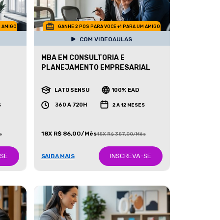
M AMIGO
GANHE 2 POS PARA VOCE +1 PARA UM AMIGO
COM VIDEOAULAS
MBA EM CONSULTORIA E
PLANEJAMENTO EMPRESARIAL
LATO SENSU
100% EAD
360 A 720H
S
2 A 12 MESES
18X R$ 86,00/Mês
s
18X R$ 387,00/Mês
-SE
INSCREVA-SE
SAIBA MAIS