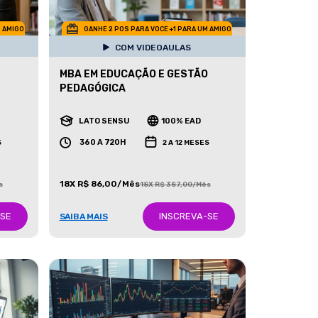
M AMIGO
GANHE 2 POS PARA VOCE +1 PARA UM AMIGO
COM VIDEOAULAS
MBA EM EDUCAÇÃO E GESTÃO
PEDAGÓGICA
LATO SENSU
100% EAD
360 A 720H
S
2 A 12 MESES
18X R$ 86,00/Mês
s
18X R$ 387,00/Mês
-SE
INSCREVA-SE
SAIBA MAIS