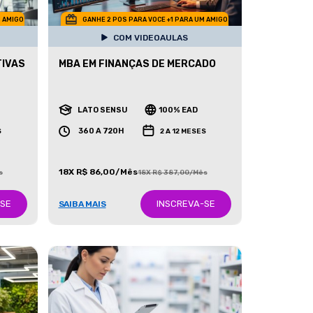
M AMIGO
GANHE 2 POS PARA VOCE +1 PARA UM AMIGO
COM VIDEOAULAS
TIVAS
MBA EM FINANÇAS DE MERCADO
LATO SENSU
100% EAD
360 A 720H
S
2 A 12 MESES
18X R$ 86,00/Mês
s
18X R$ 387,00/Mês
-SE
INSCREVA-SE
SAIBA MAIS