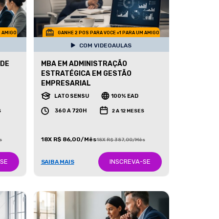
M AMIGO
GANHE 2 POS PARA VOCE +1 PARA UM AMIGO
COM VIDEOAULAS
 DE
MBA EM ADMINISTRAÇÃO
ESTRATÉGICA EM GESTÃO
EMPRESARIAL
LATO SENSU
100% EAD
360 A 720H
S
2 A 12 MESES
18X R$ 86,00/Mês
s
18X R$ 387,00/Mês
-SE
INSCREVA-SE
SAIBA MAIS