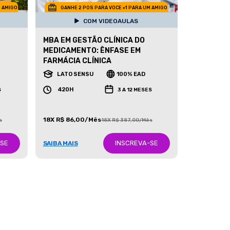
M AMIGO
GANHE 2 POS PARA VOCE +1 PARA UM AMIGO
COM VIDEOAULAS
MBA EM GESTÃO CLÍNICA DO
MEDICAMENTO: ÊNFASE EM
FARMÁCIA CLÍNICA
LATO SENSU
100% EAD
420H
S
3 A 12 MESES
18X R$ 86,00/Mês
s
18X R$ 387,00/Mês
-SE
INSCREVA-SE
SAIBA MAIS