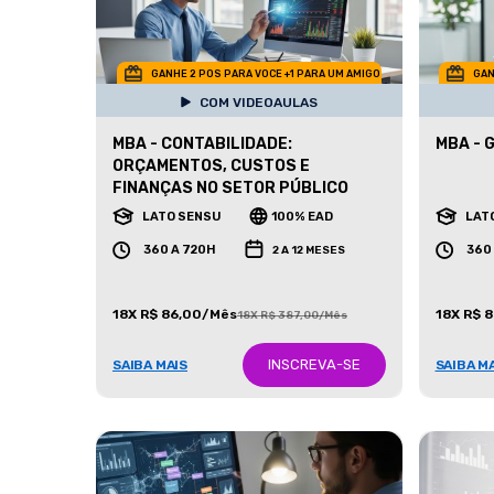
GANHE 2 POS PARA VOCE +1 PARA UM AMIGO
GAN
COM VIDEOAULAS
MBA - CONTABILIDADE:
MBA - 
ORÇAMENTOS, CUSTOS E
FINANÇAS NO SETOR PÚBLICO
LATO SENSU
100% EAD
LAT
360 A 720H
360
2 A 12 MESES
18X R$ 86,00/Mês
18X R$ 
18X R$ 387,00/Mês
INSCREVA-SE
SAIBA MAIS
SAIBA M