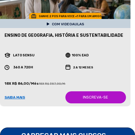
GANHE 2 POS PARA VOCE +1 PARA UM AMIGO
COM VIDEOAULAS
ENSINO DE GEOGRAFIA, HISTÓRIA E SUSTENTABILIDADE
LATO SENSU
100% EAD
360 A 720H
2 A 12 MESES
18X R$ 86,00/Mês
18X R$ 387,00/Mês
INSCREVA-SE
SAIBA MAIS