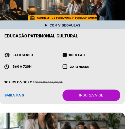
GANHE 2 POS PARA VOCE +1 PARA UM AMIGO
COM VIDEOAULAS
EDUCAÇÃO PATRIMONIAL CULTURAL
LATO SENSU
100% EAD
360 A 720H
2 A 12 MESES
18X R$ 86,00/Mês
18X R$ 387,00/Mês
INSCREVA-SE
SAIBA MAIS