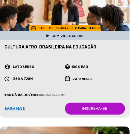
GANHE 2 POS PARA VOCE +1 PARA UM AMIGO
COM VIDEOAULAS
CULTURA AFRO-BRASILEIRA NA EDUCAÇÃO
LATO SENSU
100% EAD
360 A 720H
2 A 12 MESES
18X R$ 86,00/Mês
18X R$ 387,00/Mês
INSCREVA-SE
SAIBA MAIS