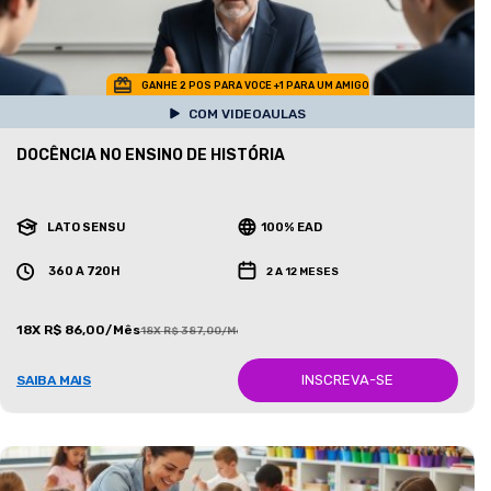
GANHE 2 POS PARA VOCE +1 PARA UM AMIGO
COM VIDEOAULAS
DOCÊNCIA NO ENSINO DE HISTÓRIA
LATO SENSU
100% EAD
360 A 720H
2 A 12 MESES
18X R$ 86,00/Mês
18X R$ 387,00/Mês
INSCREVA-SE
SAIBA MAIS