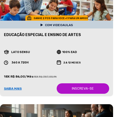
GANHE 2 POS PARA VOCE +1 PARA UM AMIGO
COM VIDEOAULAS
EDUCAÇÃO ESPECIAL E ENSINO DE ARTES
LATO SENSU
100% EAD
360 A 720H
2 A 12 MESES
18X R$ 86,00/Mês
18X R$ 387,00/Mês
INSCREVA-SE
SAIBA MAIS