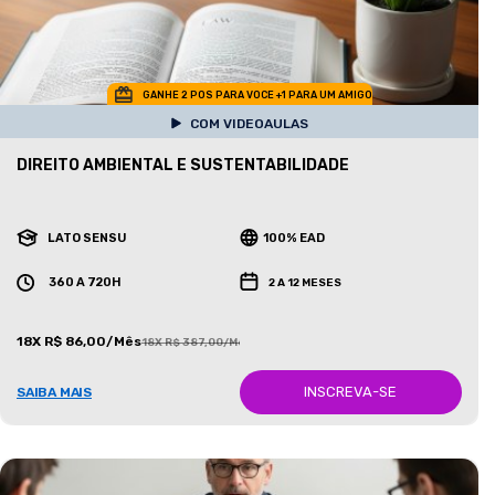
GANHE 2 POS PARA VOCE +1 PARA UM AMIGO
COM VIDEOAULAS
DIREITO AMBIENTAL E SUSTENTABILIDADE
LATO SENSU
100% EAD
360 A 720H
2 A 12 MESES
18X R$ 86,00/Mês
18X R$ 387,00/Mês
INSCREVA-SE
SAIBA MAIS